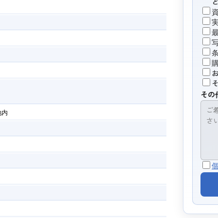
その
地内