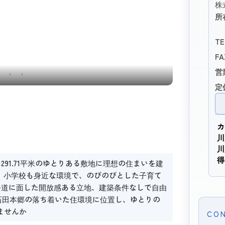
株
所
TE
FA
営
更地・土地
定
カ
川
川
得
91.71平米のゆとりある敷地に理想の住まいを建
m、小学校も身近な環境で、のびのびとした子育て
0mの公道に面した開放感ある立地、建築条件なしで自由
石田本郷の落ち着いた住環境に位置し、ゆとりの
しませんか
CO