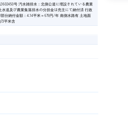
3602450号 汚水雑排水：北側公道に埋設されている農業
上水道及び農業集落排水の分担金は売主にて納付済 行政
分納付金額：4.14平米＝679円/年 南側水路有 土地面
73平米含