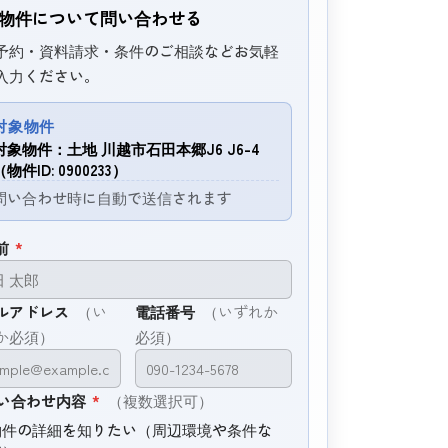
物件について問い合わせる
予約・資料請求・条件のご相談などお気軽
入力ください。
対象物件
対象物件：土地 川越市石田本郷J6 J6-4
（物件ID: 0900233）
問い合わせ時に自動で送信されます
前
*
ルアドレス
（い
電話番号
（いずれか
か必須）
必須）
い合わせ内容
*
（複数選択可）
物件の詳細を知りたい（周辺環境や条件な