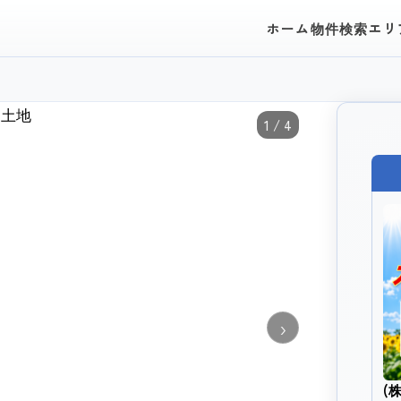
ホーム
物件検索
エリ
1 / 4
›
(