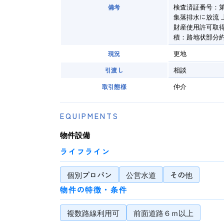
検査済証番号：第
備考
集落排水に放流 
財産使用許可取得部
積：路地状部分約
更地
現況
相談
引渡し
仲介
取引態様
EQUIPMENTS
物件設備
ライフライン
個別プロパン
公営水道
その他
物件の特徴・条件
複数路線利用可
前面道路６ｍ以上