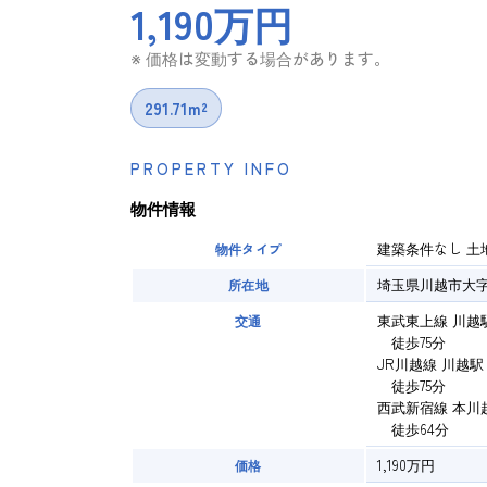
1,190万円
※ 価格は変動する場合があります。
291.71m²
PROPERTY INFO
物件情報
建築条件なし
土
物件タイプ
埼玉県川越市大
所在地
東武東上線 川越
交通
徒歩75分
JR川越線 川越駅
徒歩75分
西武新宿線 本川
徒歩64分
1,190万円
価格