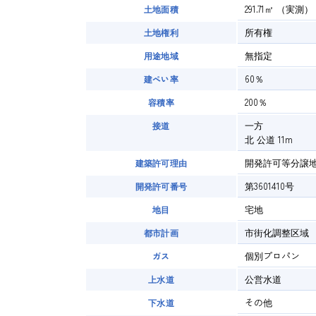
291.71㎡
（実測）
土地面積
所有権
土地権利
無指定
用途地域
60％
建ぺい率
200％
容積率
一方
接道
北 公道 11m
開発許可等分譲
建築許可理由
第3601410号
開発許可番号
宅地
地目
市街化調整区域
都市計画
個別プロパン
ガス
公営水道
上水道
その他
下水道