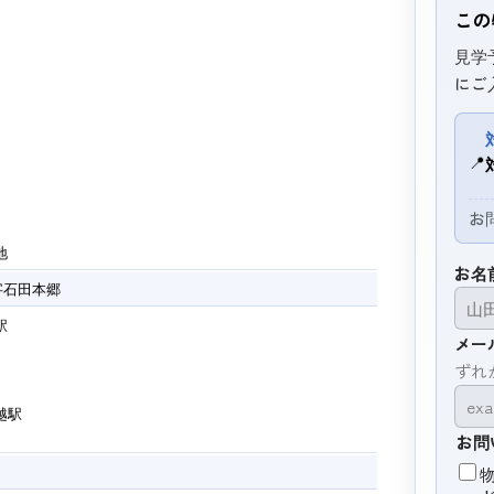
この
見学
にご
📍
お
地
お名
字石田本郷
駅
メー
ずれ
越駅
お問