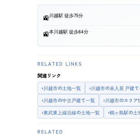
川越駅 徒歩75分
🚉
本川越駅 徒歩64分
🚉
RELATED LINKS
関連リンク
›
川越市の土地一覧
›
川越市の未入居 戸建て
›
川越市の中古戸建て一覧
›
川越市のエリア
›
東武東上線沿線の土地一覧
›
鶴ヶ島駅の土
RELATED