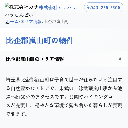
株式会社カサハラらんどホーム
049-285-6300
ホーム
›
エリア情報
›
比企郡嵐山町
比企郡嵐山町の物件
比企郡嵐山町のエリア情報
▼
埼玉県比企郡嵐山町は子育て世帯が住みたいと注目す
る自然豊かなエリアで、東武東上線武蔵嵐山駅から池
袋へ約60分のアクセスです。公園やハイキングコー
スが充実し、穏やかな環境で落ち着いた暮らしが実現
できます。