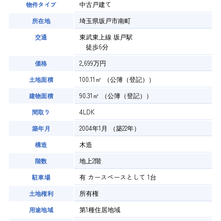
中古戸建て
物件タイプ
埼玉県坂戸市南町
所在地
東武東上線 坂戸駅
交通
徒歩6分
2,699万円
価格
100.11㎡
（公簿（登記））
土地面積
90.31㎡
（公簿（登記））
建物面積
4LDK
間取り
2004年1月
（築22年）
築年月
木造
構造
地上2階
階数
有
カースペースとして
1台
駐車場
所有権
土地権利
第1種住居地域
用途地域