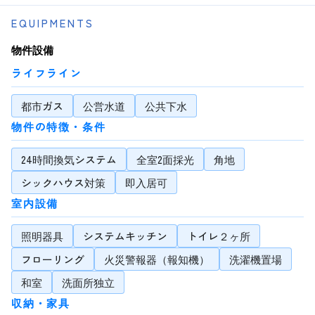
EQUIPMENTS
物件設備
ライフライン
都市ガス
公営水道
公共下水
物件の特徴・条件
24時間換気システム
全室2面採光
角地
シックハウス対策
即入居可
室内設備
照明器具
システムキッチン
トイレ２ヶ所
フローリング
火災警報器（報知機）
洗濯機置場
和室
洗面所独立
収納・家具